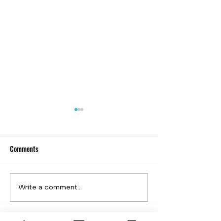
Comments
How does Chinese People say
听妈妈的话 | Ting 
Write a comment...
hello in Mandarin Chinese
Hua | Listen to Ma
both formal & informal way -